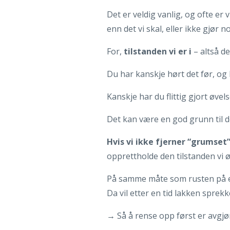
Det er veldig vanlig, og ofte er 
enn det vi skal, eller ikke gjør no
For,
tilstanden vi er i
– altså de
Du har kanskje hørt det før, og l
‎‎Kanskje har du flittig gjort øve
‎‎‎Det kan være en god grunn til d
‎‎‎Hvis vi ikke fjerner “grums
opprettholde den tilstanden vi 
‎‎‎På samme måte som rusten på en
Da vil etter en tid lakken sprek
‎‎‎→ Så å rense opp først er avgj