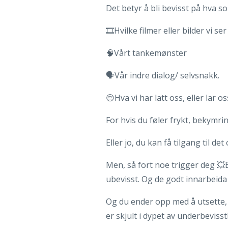
‎‎‎Det betyr å bli bevisst på hv
🎞Hvilke filmer eller bilder vi ser
🧠Vårt tankemønster
🗣Vår indre dialog/ selvsnakk.
😔Hva vi har latt oss, eller lar o
‎‎‎For hvis du føler frykt, bekymri
‎‎‎Eller jo, du kan få tilgang til 
‎‎‎Men, så fort noe trigger deg 
ubevisst. Og de godt innarbeida 
‎‎‎Og du ender opp med å utsett
er skjult i dypet av underbeviss