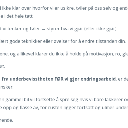
vi ikke klar over hvorfor vi er usikre, tviler på oss selv og e
e i det hele tatt.
t vi tenker og føler → styrer hva vi gjør (eller ikke gjør).
ært gode teknikker eller øvelser for å endre tilstanden din.‎‎‎
lsene, og allikevel klarer du ikke å holde på motivasjon, ro, g
et.
et” fra underbevisstheten FØR vi gjør endringsarbeid
, er 
ønsker.
 gammel bil vil fortsette å spre seg hvis vi bare lakkerer ove
ke opp og flasse av, for rusten ligger fortsatt og ulmer under
ørende.