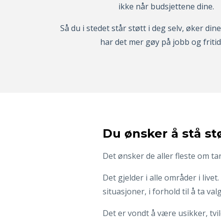
ikke når budsjettene dine.
S
å du i stedet
står støtt i deg selv, øker din
har det mer gøy på jobb
og friti
Du ønsker å stå stø
Det ønsker de aller fleste om t
Det gjelder i alle områder i liv
situasjoner, i forhold til å ta valg
Det er vondt å være usikker, tv