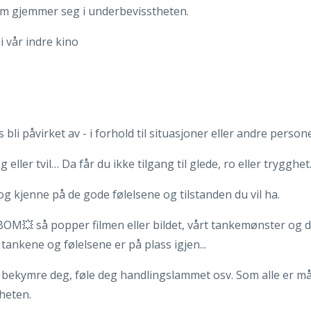
a som gjemmer seg i underbevisstheten.
 i vår indre kino
ss bli påvirket av - i forhold til situasjoner eller andre person
ng eller tvil… Da får du ikke tilgang til glede, ro eller trygghet
det og kjenne på de gode følelsene og tilstanden du vil ha.
💥BOM💥 så popper filmen eller bildet, vårt tankemønster og 
tankene og følelsene er på plass igjen...
e, bekymre deg, føle deg handlingslammet osv. Som alle er 
theten.