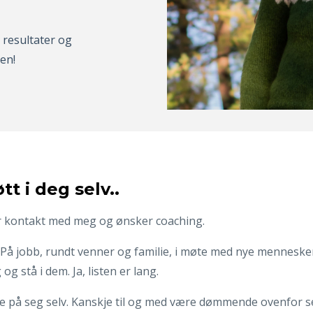
e resultater
og
den!
tt i deg selv..
ar kontakt med meg og ønsker coaching.
et. På jobb, rundt venner og familie, i møte med nye mennesk
 og stå i dem. Ja, listen er lang.
ile på seg selv. Kanskje til og med være dømmende ovenfor se