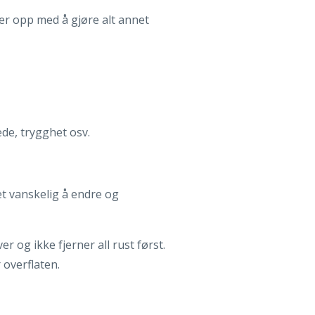
nder opp med å gjøre alt annet
lede, trygghet osv.
det vanskelig å endre og
r og ikke fjerner all rust først.
 overflaten.