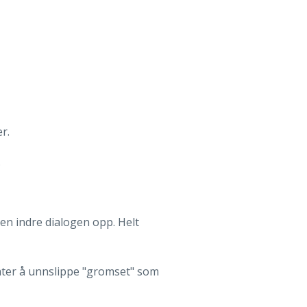
er.
.
den indre dialogen opp. Helt
måter å unnslippe "gromset" som