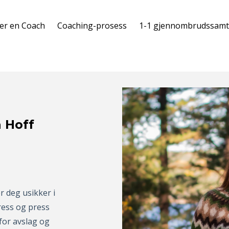
er en Coach
Coaching-prosess
1-1 gjennombrudssamt
a Hoff
r deg usikker i
ress og press
for avslag og