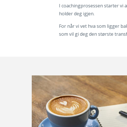
‎‎‎I coachingprosessen starter vi
holder deg igjen.
‎For når vi vet hva som ligger b
som vil gi deg den største tran