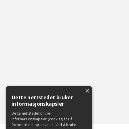
×
Dette nettstedet bruker
informasjonskapsler
Dette nettstedet bruker
informasjonskapsler (cookies) for å
forbedre din opplevelse. Ved å bruke